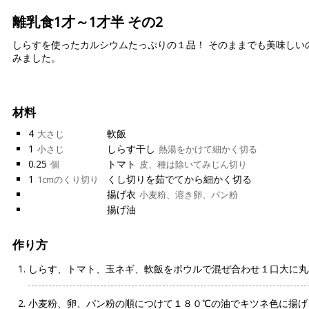
離乳食1才～1才半 その2
しらすを使ったカルシウムたっぷりの１品！ そのままでも美味しい
みました。
材料
4
軟飯
大さじ
1
しらす干し
小さじ
熱湯をかけて細かく切る
0.25
トマト
個
皮、種は除いてみじん切り
1
くし切りを茹でてから細かく切る
1cmのくり切り
揚げ衣
小麦粉、溶き卵、パン粉
揚げ油
作り方
しらす、トマト、玉ネギ、軟飯をボウルで混ぜ合わせ１口大に丸
小麦粉、卵、パン粉の順につけて１８０℃の油でキツネ色に揚げ