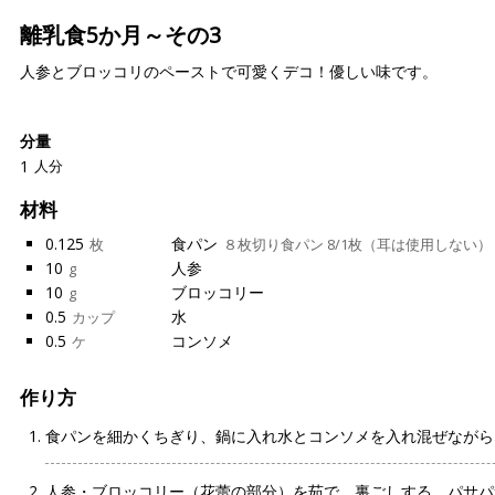
離乳食5か月～その3
人参とブロッコリのペーストで可愛くデコ！優しい味です。
分量
1
人分
材料
0.125
食パン
枚
８枚切り食パン 8/1枚（耳は使用しない）
10
人参
g
10
ブロッコリー
g
0.5
水
カップ
0.5
コンソメ
ケ
作り方
食パンを細かくちぎり、鍋に入れ水とコンソメを入れ混ぜながら
人参・ブロッコリー（花蕾の部分）を茹で、裏ごしする。パサパ