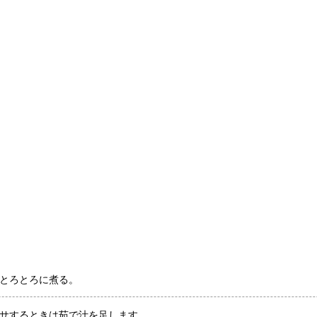
とろとろに煮る。
サするときは茹で汁を足します。