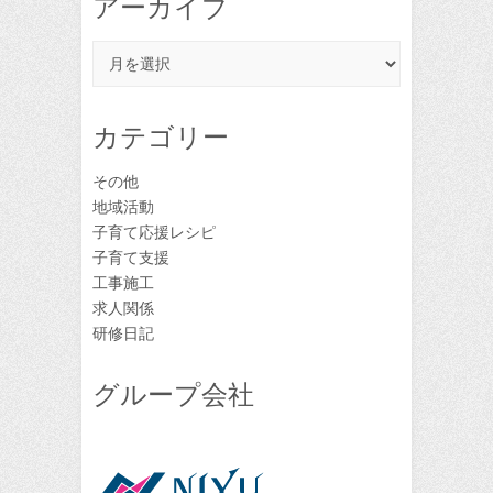
アーカイブ
ア
ー
カ
イ
カテゴリー
ブ
その他
地域活動
子育て応援レシピ
子育て支援
工事施工
求人関係
研修日記
グループ会社