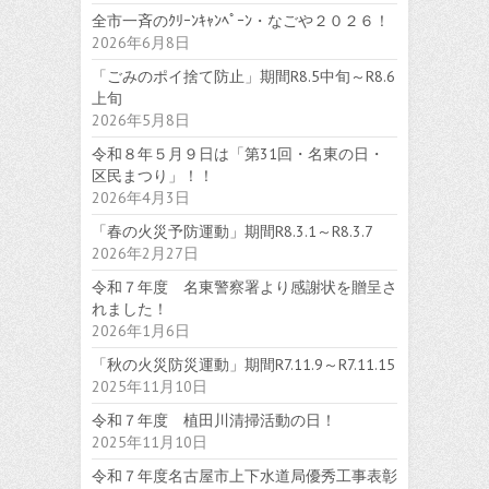
全市一斉のｸﾘｰﾝｷｬﾝﾍﾟｰﾝ・なごや２０２６！
2026年6月8日
「ごみのポイ捨て防止」期間R8.5中旬～R8.6
上旬
2026年5月8日
令和８年５月９日は「第31回・名東の日・
区民まつり」！！
2026年4月3日
「春の火災予防運動」期間R8.3.1～R8.3.7
2026年2月27日
令和７年度 名東警察署より感謝状を贈呈さ
れました！
2026年1月6日
「秋の火災防災運動」期間R7.11.9～R7.11.15
2025年11月10日
令和７年度 植田川清掃活動の日！
2025年11月10日
令和７年度名古屋市上下水道局優秀工事表彰