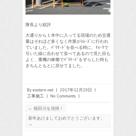
隊長より総評
大通りから１本中に入ってる現場のため交通
量はそれほど多くなく作業がｽﾑｰｽﾞに行われ
ていました。ﾊﾞﾘｹｰﾄﾞを並べる時に、ﾁｮｰｸで
引いた線に合わせて並べてあるので見た目も
よく、重機の稼働でﾊﾞﾘｹｰﾄﾞをずらした時も
きちんともとに戻せてました。
By
eastern-net
|
2017年12月20日
|
工事施工
|
No Comments
|
←
植田川を清掃！
新年あけましておめでとうございます。
→