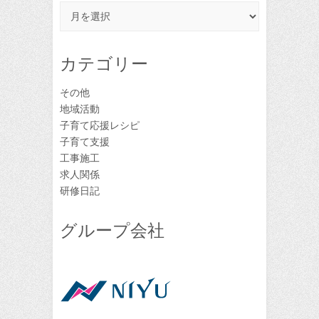
ア
ー
カ
イ
カテゴリー
ブ
その他
地域活動
子育て応援レシピ
子育て支援
工事施工
求人関係
研修日記
グループ会社